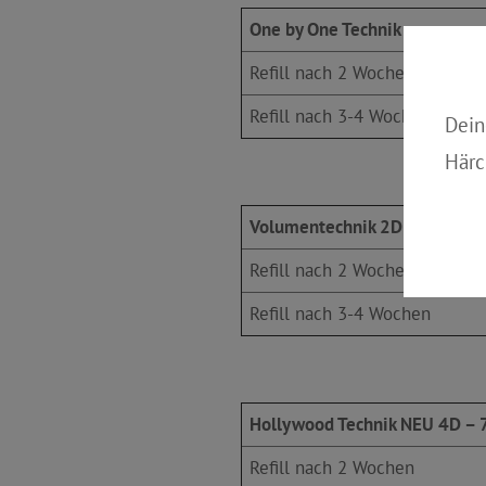
One by One Technik
Refill nach 2 Wochen
Refill nach 3-4 Wochen
Dein
Härc
Volumentechnik 2D & 3D
Refill nach 2 Wochen
Refill nach 3-4 Wochen
Hollywood Technik NEU 4D – 
Refill nach 2 Wochen