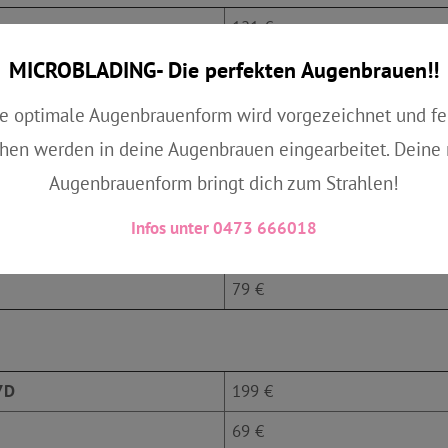
121 €
MICROBLADING- Die perfekten Augenbrauen!!
49 €
69 €
e optimale Augenbrauenform wird vorgezeichnet und fe
hen werden in deine Augenbrauen eingearbeitet. Deine
Augenbrauenform bringt dich zum Strahlen!
149 €
Infos unter 0473 666018
59 €
79 €
7D
199 €
69 €